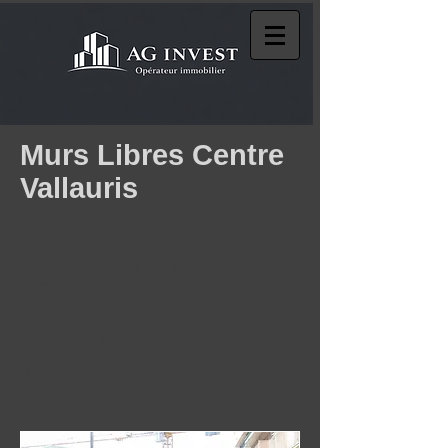
Murs Libres Centre
Vallauris
Emplacement de 1er ordre, 67 Avenue
Georges Clemenceau, anciennement
restaurant de 55 m2 loué 700€/mois
hors charges, belle vitrine, cuisine avec
extraction, belle salle de reception, wc.
Rue très commerçante. Idéal
installation ou investissement.
PRIX : 85 000€