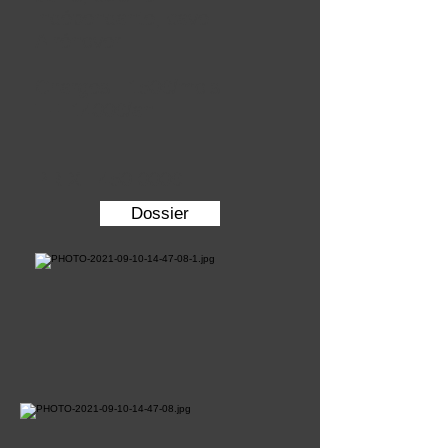
indépendante, cave.
A rénover.
Charges : 150€/mois
TF: 1400€/an
PRIX : 450 000€
Dossier