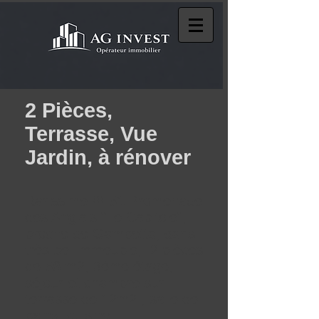
2 Pièces,
Terrasse, Vue
Jardin, à rénover
Rarissime !!! 51 Promenade
des Anglais "Le Capitole",
proche de Gambetta, dans
très bel immeuble, 2 pièces
de 58 m2, 3ème étage,
séjour et chambre sur
terrasse de 12m2 , salle de
bains, cuisine