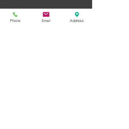
Phone
Email
Address
© 2013 by AG INVEST