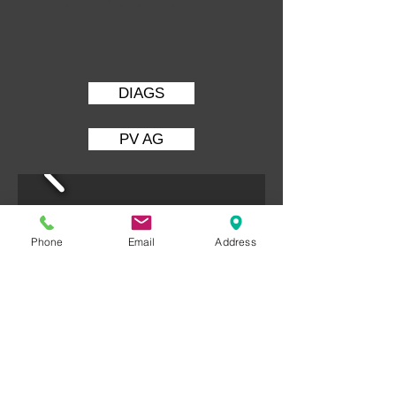
PRIX :
1 390 000
€
DIAGS
PV AG
Phone
Email
Address
© 2013 by AG INVEST