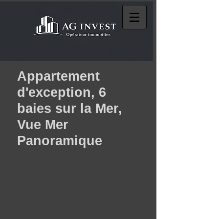
Appartement
d'exception, 6
baies sur la Mer,
Vue Mer
Panoramique
205
Promenade des
Anglais
, 3/4 pièces en avant
dernier étage d'un superbe
immeuble bourgeois.
Cet appartement