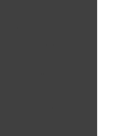
d'exception de 115 M²
dispose de toutes les
pièces (6 fenêtres) en
façade avec Vue mer
Panoramique.
Espace séjour/cuisine de
plus de 50 m², 2 chambres,
2 salle d'eau, dressing.
Beaux volumes, hauts
plafonds.
Une cave complète ce bien
Taxe foncière : 1522
€/an
Charges: 720€ /trimestre