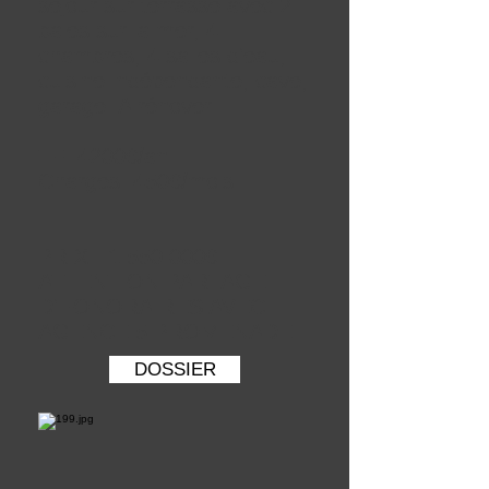
séjour sur terrasse avec 2
baies sur la mer, 4
chambres, 4 salles d'eau,
cuisine indépendante, cave,
garage. A rénover
TF: 4200€/an
Charges: 450€/mois
PRIX :
1 550 000
€
ATTENTION PARTAGE
D'HONORAIRES AVEC
AGENCE 5 PROMENADE
DOSSIER