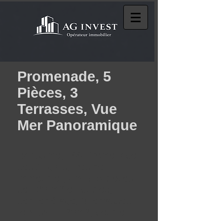
Promenade, 5
Pièces, 3
Terrasses, Vue
Mer Panoramique
Rarissime, 199 Promenade
des Anglais, très bel
immeuble , grand 5 pièces
de 180 m2 en duplex,
dernier étage, 3 terrasses
totalisant 120m2, double