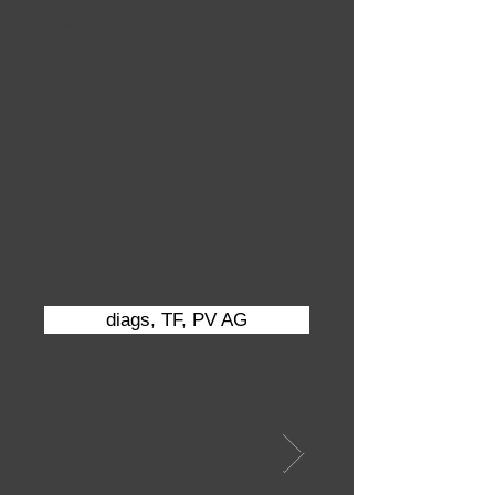
d'eau, wc indépendant, cave.
À rénover
TF:
977
€/an
Charges: 440€/trimestre
PRIX : 4
20
000€
diags, TF, PV AG