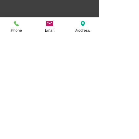
Phone
Email
Address
© 2013 by AG INVEST