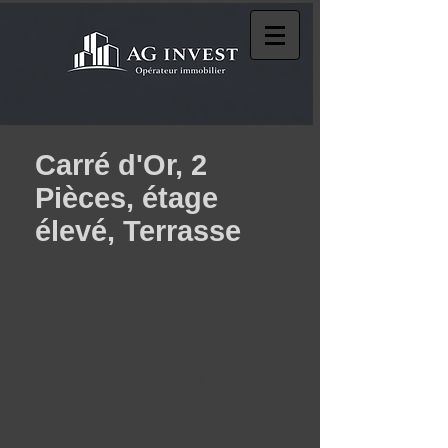
Carré d'Or
,
2
Pièces, étage
élevé, Terrasse
35 Bis Rue de France "Square
Royal", dans immeuble de
standing à proximité immédiate de
la zone piétonne et de la
promenade des Anglais, vaste 2
pièces de 57
m2 au 5ème étage.
Séjour et chambre sur terrasse de
12m2, cuisine indépendante, salle