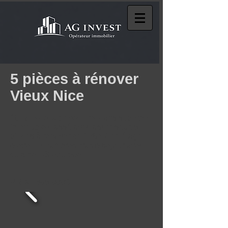
5 pièces à rénover
Vieux Nice
19 Rue de la prefecture, dans superbe
immeuble classé avec ascenseur, 5
pièces à renover de 108m2 en étage
élevé, 4 chambres, vaste séjour avec
cuisine US équipée.
PRIX : 395 000€